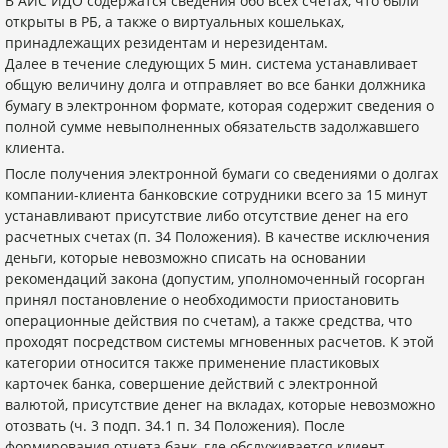
В АИС ИДО содержатся сведения обо всех счетах, что были
открыты в РБ, а также о виртуальных кошельках,
принадлежащих резидентам и нерезидентам.
Далее в течение следующих 5 мин. система устанавливает
общую величину долга и отправляет во все банки должника
бумагу в электронном формате, которая содержит сведения о
полной сумме невыполненных обязательств задолжавшего
клиента.
После получения электронной бумаги со сведениями о долгах
компании-клиента банковские сотрудники всего за 15 минут
устанавливают присутствие либо отсутствие денег на его
расчетных счетах (п. 34 Положения). В качестве исключения
деньги, которые невозможно списать на основании
рекомендаций закона (допустим, уполномоченный госорган
принял постановление о необходимости приостановить
операционные действия по счетам), а также средства, что
проходят посредством системы мгновенных расчетов. К этой
категории относится также применение пластиковых
карточек банка, совершение действий с электронной
валютой, присутствие денег на вкладах, которые невозможно
отозвать (ч. 3 подп. 34.1 п. 34 Положения). После
формирования отчета банк, где обслуживается клиент-